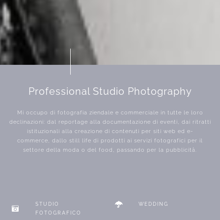
Professional Studio Photography
Mi occupo di fotografia ziendale e commerciale in tutte le loro
declinazioni: dal reportage alla documentazione di eventi, dai ritratti
istituzionali alla creazione di contenuti per siti web ed e-
commerce, dallo still life di prodotti ai servizi fotografici per il
settore della moda o del food, passando per la pubblicità.
STUDIO
WEDDING
FOTOGRAFICO