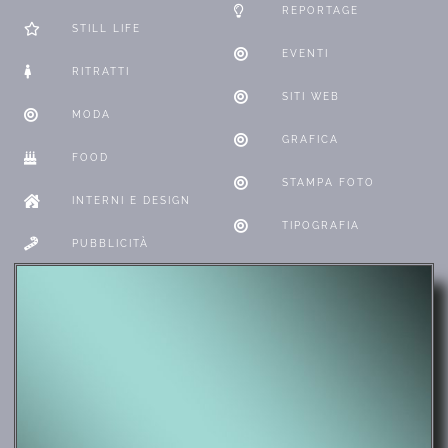
REPORTAGE
STILL LIFE
EVENTI
RITRATTI
SITI WEB
MODA
GRAFICA
FOOD
STAMPA FOTO
INTERNI E DESIGN
TIPOGRAFIA
PUBBLICITÀ